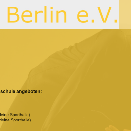
dschule angeboten:
ne Sporthalle)
ine Sporthalle)