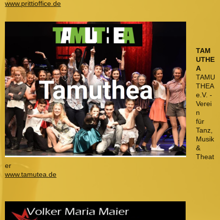
www.prittioffice.de
TAM
UTHE
A
TAMU
THEA
e.V. -
Verei
n
für
Tanz,
Musik
&
Theat
er
www.tamutea.de